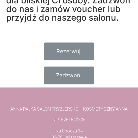
dla bliskiej Ci osoby. Zadzwoń
do nas i zamów voucher lub
przyjdź do naszego salonu.
Rezerwuj
Zadzwoń
ANNA PAJKA SALON FRYZJERSKO – KOSMETYCZNY ANNA
NIP: 5261640505
Na Uboczu 14
02-791 Warszawa